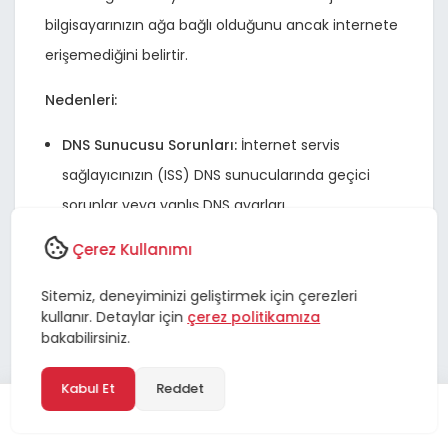
bilgisayarınızın ağa bağlı olduğunu ancak internete
erişemediğini belirtir.
Nedenleri:
DNS Sunucusu Sorunları:
İnternet servis
sağlayıcınızın (ISS) DNS sunucularında geçici
sorunlar veya yanlış DNS ayarları.
Modem/Router Problemleri:
Modem veya
Çerez Kullanımı
router’ın donması, yanlış yapılandırması veya
Sitemiz, deneyiminizi geliştirmek için çerezleri
arızalanması.
kullanır. Detaylar için
çerez politikamıza
bakabilirsiniz.
Ağ Adaptörü Sürücüleri:
Ağ kartı sürücülerinin
güncel olmaması veya bozuk olması.
Kabul Et
Reddet
IP Adresi Çakışmaları:
Ağdaki iki cihazın aynı IP
adresini kullanmaya çalışması.