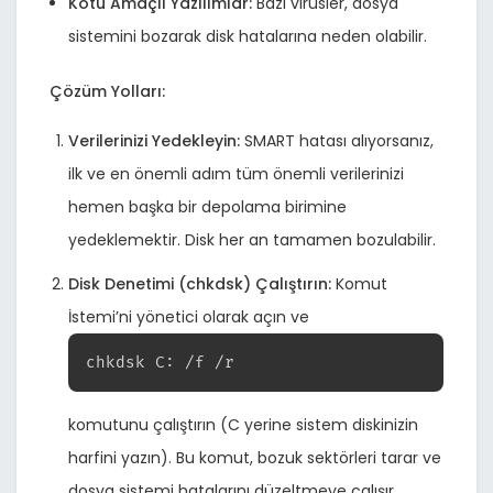
Kötü Amaçlı Yazılımlar:
Bazı virüsler, dosya
sistemini bozarak disk hatalarına neden olabilir.
Çözüm Yolları:
Verilerinizi Yedekleyin:
SMART hatası alıyorsanız,
ilk ve en önemli adım tüm önemli verilerinizi
hemen başka bir depolama birimine
yedeklemektir. Disk her an tamamen bozulabilir.
Disk Denetimi (chkdsk) Çalıştırın:
Komut
İstemi’ni yönetici olarak açın ve
chkdsk C: /f /r
komutunu çalıştırın (C yerine sistem diskinizin
harfini yazın). Bu komut, bozuk sektörleri tarar ve
dosya sistemi hatalarını düzeltmeye çalışır.