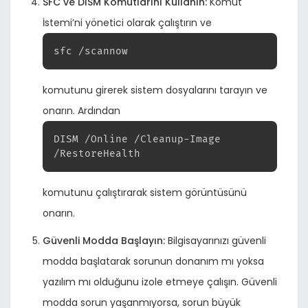
SFC ve DISM Komutlarını Kullanın:
Komut
İstemi’ni yönetici olarak çalıştırın ve
sfc /scannow
komutunu girerek sistem dosyalarını tarayın ve
onarın. Ardından
DISM /Online /Cleanup-Image
/RestoreHealth
komutunu çalıştırarak sistem görüntüsünü
onarın.
Güvenli Modda Başlayın:
Bilgisayarınızı güvenli
modda başlatarak sorunun donanım mı yoksa
yazılım mı olduğunu izole etmeye çalışın. Güvenli
modda sorun yaşanmıyorsa, sorun büyük