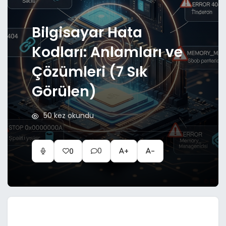
Bilgisayar Hata
Kodları: Anlamları ve
Çözümleri (7 Sık
Görülen)
50 kez okundu
0
0
+
-