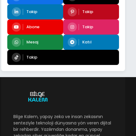
Takip
Takip
Abone
Takip
Mesaj
Katıl
Takip
Bilge Kalem, yapay zeka ve insan zekasının
senteziyle teknoloji dünyasına yön veren dijital
bir rehberdir. Yazılımdan donanıma, yapay
zekadan siber güvenliğe kadar en güncel