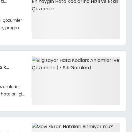
ta
zlı çözümler
an, program
Sık
özümlerini
ataları için