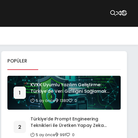
POPÜLER
KVKK Uyumlu Yazılım Geliştirme:
Türkiye’de Veri Gizliliğini Sağlamak
İçin Kapsamlı Bir Rehber
5 ay önce
1380
0
Türkiye’de Prompt Engineering
Teknikleri ile Üretken Yapay Zeka
Modellerinden En Yüksek Verimi Alma:
5 ay önce
991
0