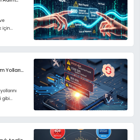
 ve
 için
m Yolları
ollarını
 gibi