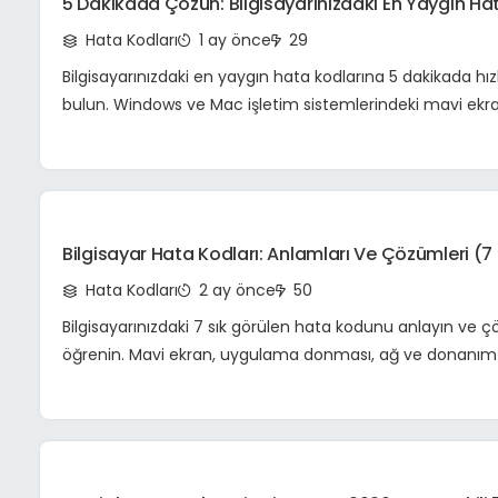
5 Dakikada Çözün: Bilgisayarınızdaki En Yaygın Ha
Kodlarına Hızlı Ve Etkili Çözümler
Hata Kodları
1 ay önce
29
Bilgisayarınızdaki en yaygın hata kodlarına 5 dakikada hı
bulun. Windows ve Mac işletim sistemlerindeki mavi ekr
çökmesi ve ağ hatalarını giderin.
Bilgisayar Hata Kodları: Anlamları Ve Çözümleri (7 
Görülen)
Hata Kodları
2 ay önce
50
Bilgisayarınızdaki 7 sık görülen hata kodunu anlayın ve ç
öğrenin. Mavi ekran, uygulama donması, ağ ve donanım h
pratik rehber.