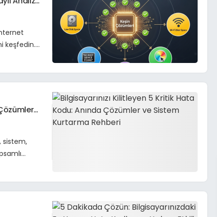
ylı Analiz
internet
i keşfedin.
a Çözümler
, sistem,
apsamlı