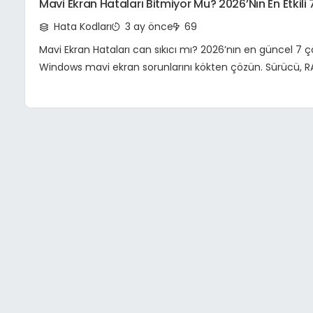
Mavi Ekran Hataları Bitmiyor Mu? 2026’nın En Etkil
Ve Detaylı Rehber
Hata Kodları
3 ay önce
69
Mavi Ekran Hataları can sıkıcı mı? 2026’nın en güncel 7
Windows mavi ekran sorunlarını kökten çözün. Sürücü, R
hataları ve bilgisayar donma sorunlarına kesin çözümler