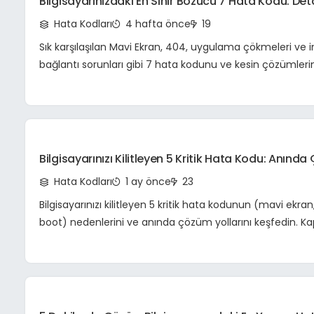
Bilgisayarınızdaki En Sinir Bozucu 7 Hata Kodu: Deta
Ve Kesin Çözümler
Hata Kodları
4 hafta önce
19
Sık karşılaşılan Mavi Ekran, 404, uygulama çökmeleri ve 
bağlantı sorunları gibi 7 hata kodunu ve kesin çözümlerin
Bilgisayarınızı sorunsuz çalıştırın.
Bilgisayarınızı Kilitleyen 5 Kritik Hata Kodu: Anınd
Ve Sistem Kurtarma Rehberi
Hata Kodları
1 ay önce
23
Bilgisayarınızı kilitleyen 5 kritik hata kodunun (mavi ekran
boot) nedenlerini ve anında çözüm yollarını keşfedin. K
rehberimizle sisteminizi kurtarın.