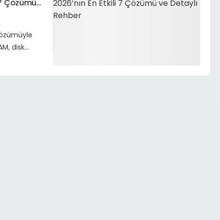
i 7 Çözümü
 çözümüyle
AM, disk
 burada.