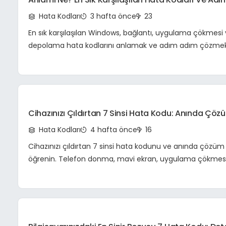
Çözümleri
Hata Kodları
3 hafta önce
23
En sık karşılaşılan Windows, bağlantı, uygulama çökmesi
depolama hata kodlarını anlamak ve adım adım çözmek
kapsamlı rehber. Bilgisayar sorunlarınızı giderme yolları.
Cihazınızı Çıldırtan 7 Sinsi Hata Kodu: Anında Çözü
Ve Teknik Sorun Giderme Rehberi
Hata Kodları
4 hafta önce
16
Cihazınızı çıldırtan 7 sinsi hata kodunu ve anında çözüm y
öğrenin. Telefon donma, mavi ekran, uygulama çökmesi
sorunlara teknik çözümler!