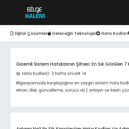
Dijital Çözümler
Geleceğin Teknolojisi
Hata Kodları
Gizemli Sistem Hatalarının Şifresi: En Sık Görülen 7
Kesin Çözümleri | Bilgisayar Sorunları Rehberi
Hata Kodları
3 hafta önce
14
Bilgisayarınızda karşılaştığınız en yaygın sistem hata kodl
ekran, disk, güncelleme, sürücü vb.) anlayın ve kesin çö
sorunları giderin. Kapsamlı rehberiniz.
Anlamı Ne? En Sık Karşılaşılan Hata Kodları Ve Ad