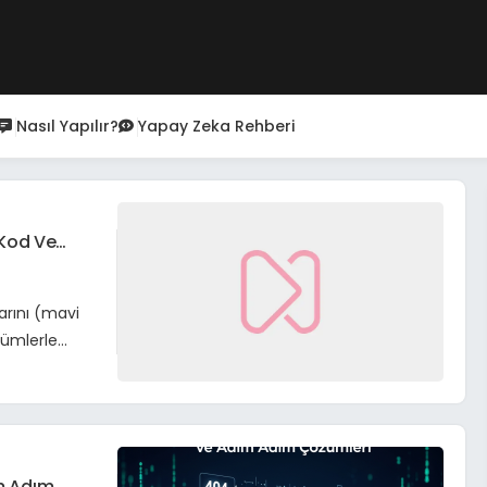
Nasıl Yapılır?
Yapay Zeka Rehberi
 Kod Ve
arını (mavi
zümlerle
ım Adım