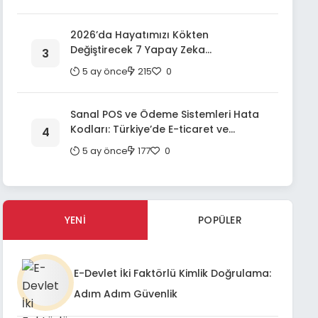
Kapsamlı Bir Rehber
2026’da Hayatımızı Kökten
Değiştirecek 7 Yapay Zeka
Uygulaması: Geleceğin Teknolojileri
5 ay önce
215
0
Sanal POS ve Ödeme Sistemleri Hata
Kodları: Türkiye’de E-ticaret ve
Fintech Entegrasyonlarında Etkin
5 ay önce
177
0
Sorun Giderme ve Kullanıcı Deneyimi
İyileştirme Rehberi
YENI
POPÜLER
E-Devlet İki Faktörlü Kimlik Doğrulama:
Adım Adım Güvenlik