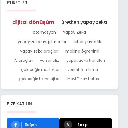
ETIKETLER
dijital dönüşüm
üretken yapay zeka
otomasyon
Yapay Zeka
yapay zeka uygulamaları
siber güvenlik
yapay zeka araçları
makine öğrenimi
AI araçları
veri analizi
yapay zeka trendleri
geleceğin meslekleri
verimlilik artırma
geleceğin teknolojileri
Mavi Ekran Hatası
BIZE KATILIN
Beğen
Takip