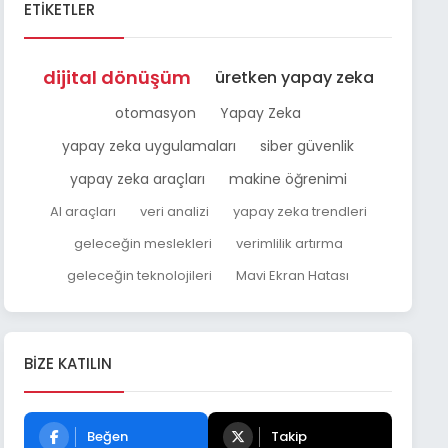
ETIKETLER
dijital dönüşüm
üretken yapay zeka
otomasyon
Yapay Zeka
yapay zeka uygulamaları
siber güvenlik
yapay zeka araçları
makine öğrenimi
AI araçları
veri analizi
yapay zeka trendleri
geleceğin meslekleri
verimlilik artırma
geleceğin teknolojileri
Mavi Ekran Hatası
BIZE KATILIN
Beğen
Takip