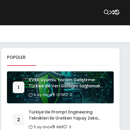
POPÜLER
KVKK Uyumlu Yazılım Geliştirme:
Türkiye’de Veri Gizliliğini Sağlamak
İçin Kapsamlı Bir Rehber
5 ay önce
1379
0
Türkiye’de Prompt Engineering
Teknikleri ile Üretken Yapay Zeka
Modellerinden En Yüksek Verimi Alma:
5 ay önce
989
0