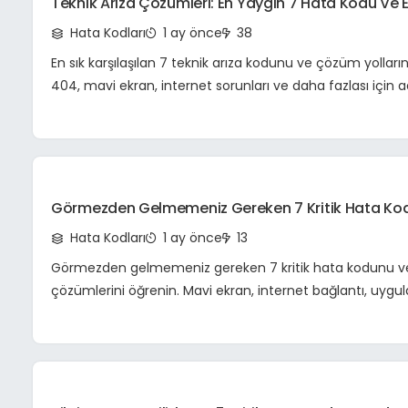
Teknik Arıza Çözümleri: En Yaygın 7 Hata Kodu Ve Et
Giderme Yöntemleri
Hata Kodları
1 ay önce
38
En sık karşılaşılan 7 teknik arıza kodunu ve çözüm yolların
404, mavi ekran, internet sorunları ve daha fazlası için
rehberimizle sorunları giderin.
Görmezden Gelmemeniz Gereken 7 Kritik Hata Kodu
Çözümleriyle Güvende Kalın!
Hata Kodları
1 ay önce
13
Görmezden gelmemeniz gereken 7 kritik hata kodunu ve 
çözümlerini öğrenin. Mavi ekran, internet bağlantı, uy
ve daha fazlası için detaylı rehberle güvende kalın!