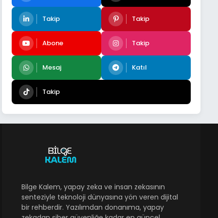
Takip
Takip
Abone
Takip
Mesaj
Katıl
Takip
Bilge Kalem, yapay zeka ve insan zekasının
senteziyle teknoloji dünyasına yön veren dijital
bir rehberdir. Yazılımdan donanıma, yapay
zekadan siber güvenliğe kadar en güncel