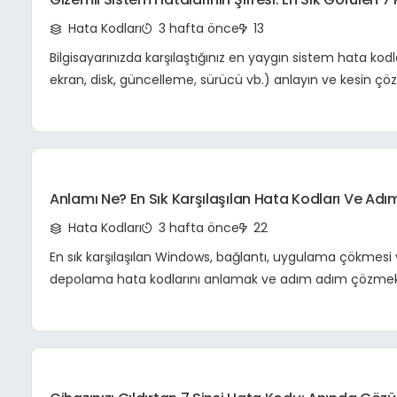
Kesin Çözümleri | Bilgisayar Sorunları Rehberi
Hata Kodları
3 hafta önce
13
Bilgisayarınızda karşılaştığınız en yaygın sistem hata kodl
ekran, disk, güncelleme, sürücü vb.) anlayın ve kesin çö
sorunları giderin. Kapsamlı rehberiniz.
Anlamı Ne? En Sık Karşılaşılan Hata Kodları Ve Ad
Çözümleri
Hata Kodları
3 hafta önce
22
En sık karşılaşılan Windows, bağlantı, uygulama çökmesi
depolama hata kodlarını anlamak ve adım adım çözmek
kapsamlı rehber. Bilgisayar sorunlarınızı giderme yolları.