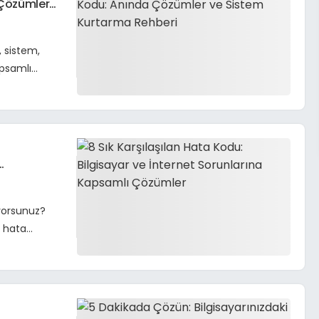
a Çözümler
, sistem,
apsamlı
ıyorsunuz?
n hata
fedin.