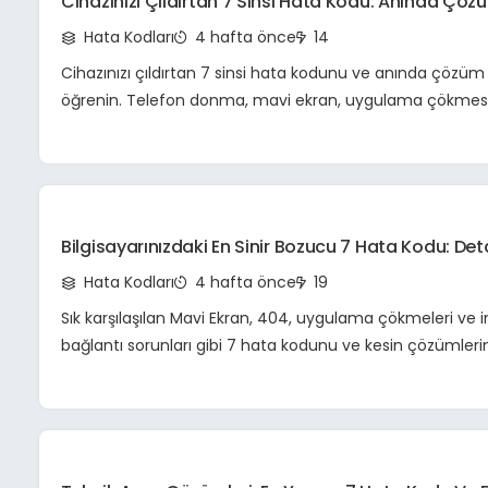
Cihazınızı Çıldırtan 7 Sinsi Hata Kodu: Anında Çözü
Ve Teknik Sorun Giderme Rehberi
Hata Kodları
4 hafta önce
14
Cihazınızı çıldırtan 7 sinsi hata kodunu ve anında çözüm y
öğrenin. Telefon donma, mavi ekran, uygulama çökmesi
sorunlara teknik çözümler!
Bilgisayarınızdaki En Sinir Bozucu 7 Hata Kodu: Deta
Ve Kesin Çözümler
Hata Kodları
4 hafta önce
19
Sık karşılaşılan Mavi Ekran, 404, uygulama çökmeleri ve 
bağlantı sorunları gibi 7 hata kodunu ve kesin çözümlerin
Bilgisayarınızı sorunsuz çalıştırın.