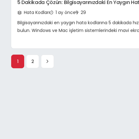
5 Dakikada Çözün: Bilgisayarınızdaki En Yaygın Ha
Kodlarına Hızlı Ve Etkili Çözümler
Hata Kodları
1 ay önce
29
Bilgisayarınızdaki en yaygın hata kodlarına 5 dakikada hı
bulun. Windows ve Mac işletim sistemlerindeki mavi ekr
çökmesi ve ağ hatalarını giderin.
1
2