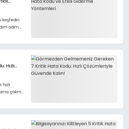
kili
ı keşfedin.
 adım adım
: Hızlı
hızlı
gulama çökme