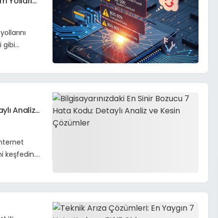
m Yolları
ollarını
 gibi
ylı Analiz
internet
i keşfedin.