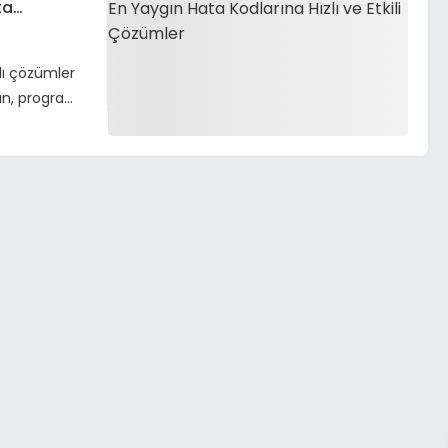
ta
zlı çözümler
an, program