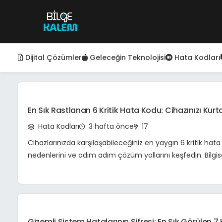
Dijital Çözümler
Geleceğin Teknolojisi
Hata Kodları
En Sık Rastlanan 6 Kritik Hata Kodu: Cihazınızı Kur
Rehberi Ve Çözüm Yolları
Hata Kodları
3 hafta önce
17
Cihazlarınızda karşılaşabileceğiniz en yaygın 6 kritik hat
nedenlerini ve adım adım çözüm yollarını keşfedin. Bilgis
ve uygulama hatalarına kapsamlı rehber.
Gizemli Sistem Hatalarının Şifresi: En Sık Görülen 7