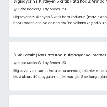
Bilgisayarınızı Kilitleyen 5 Kritik Hata Kodu: Anınd
Ve Sistem Kurtarma Rehberi
Hata Kodları
1 ay önce
23
Bilgisayarınızı kilitleyen 5 kritik hata kodunun (mavi ekran
boot) nedenlerini ve anında çözüm yollarını keşfedin. K
rehberimizle sisteminizi kurtarın.
8 Sık Karşılaşılan Hata Kodu: Bilgisayar Ve İnternet
Sorunlarına Kapsamlı Çözümler
Hata Kodları
1 ay önce
23
Bilgisayar ve internet hatalarına anında çözümler mi ar
Mavi ekran, 404, uygulama çökmesi gibi 8 sık karşılaşıla
kodunun nedenlerini ve adım adım giderme yollarını keş