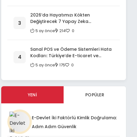
Kapsamlı Bir Rehber
2026’da Hayatımızı Kökten
Değiştirecek 7 Yapay Zeka
Uygulaması: Geleceğin Teknolojileri
5 ay önce
214
0
Sanal POS ve Ödeme Sistemleri Hata
Kodları: Türkiye’de E-ticaret ve
Fintech Entegrasyonlarında Etkin
5 ay önce
175
0
Sorun Giderme ve Kullanıcı Deneyimi
İyileştirme Rehberi
YENI
POPÜLER
E-Devlet İki Faktörlü Kimlik Doğrulama:
Adım Adım Güvenlik