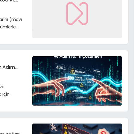
arını (mavi
zümlerle
ım Adım
 ve
 için