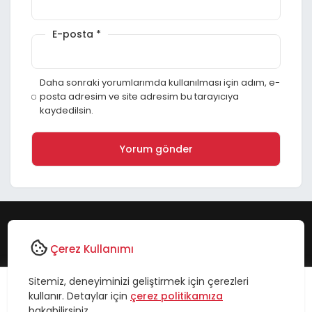
E-posta
*
Daha sonraki yorumlarımda kullanılması için adım, e-
posta adresim ve site adresim bu tarayıcıya
kaydedilsin.
Çerez Kullanımı
Sitemiz, deneyiminizi geliştirmek için çerezleri
kullanır. Detaylar için
çerez politikamıza
bakabilirsiniz.
Hızlı Erişim
Kabul Et
Reddet
Menüde herhangi bir öğe bulunamadı.