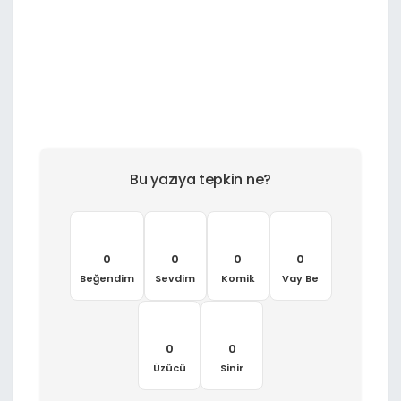
Bu yazıya tepkin ne?
0
0
0
0
Beğendim
Sevdim
Komik
Vay Be
0
0
Üzücü
Sinir