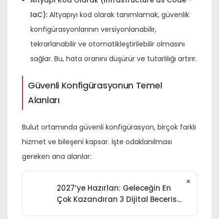
Altyapı Kod Olarak (Infrastructure as Code –
IaC):
Altyapıyı kod olarak tanımlamak, güvenlik
konfigürasyonlarının versiyonlanabilir,
tekrarlanabilir ve otomatikleştirilebilir olmasını
sağlar. Bu, hata oranını düşürür ve tutarlılığı artırır.
Güvenli Konfigürasyonun Temel
Alanları
Bulut ortamında güvenli konfigürasyon, birçok farklı
hizmet ve bileşeni kapsar. İşte odaklanılması
gereken ana alanlar:
×
2027’ye Hazırlan: Geleceğin En
Çok Kazandıran 3 Dijital Becerisi
ve Kariyer Fırsatları