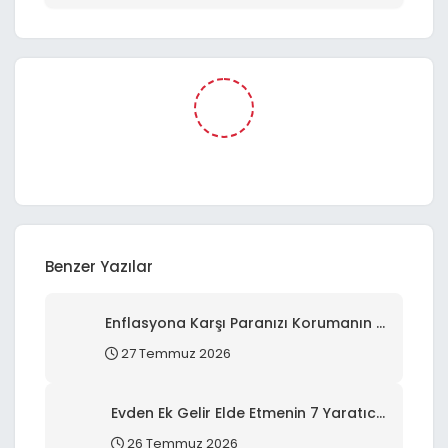
Benzer Yazılar
Enflasyona Karşı Paranızı Korumanın 6
Akıllı Yolu: Finansal Direnç ve Büyüme
27 Temmuz 2026
Stratejileri
Evden Ek Gelir Elde Etmenin 7 Yaratıcı
Yolu: Dijital Çağda Finansal Özgürlük
26 Temmuz 2026