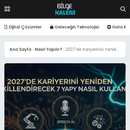
Dijital Çözümler
Geleceğin Teknolojisi
Hata Kod
Ana Sayfa
Nasıl Yapılır?
2027’de Kariyerinizi Yeniden Şekillendirecek 7 Yapay Zeka Aracı ve Kullanım Rehberi