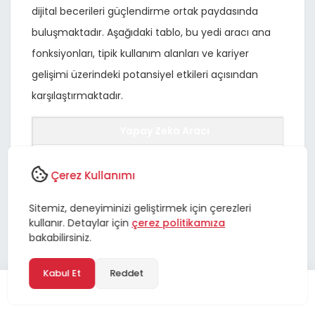
dijital becerileri güçlendirme ortak paydasında
buluşmaktadır. Aşağıdaki tablo, bu yedi aracı ana
fonksiyonları, tipik kullanım alanları ve kariyer
gelişimi üzerindeki potansiyel etkileri açısından
karşılaştırmaktadır.
Yapay Zeka Aracı
Üretken Metin Oluşturucular (GPT-4)
Çerez Kullanımı
Otomatik Kod Üreticiler (GitHub Copilot)
Sitemiz, deneyiminizi geliştirmek için çerezleri
Görüntü ve Video Üretim Araçları (Midjourney)
kullanır. Detaylar için
çerez politikamıza
bakabilirsiniz.
Veri Analizi ve Öngörü Platformları (Dataiku)
Akıllı Otomasyon ve RPA (UiPath)
Kabul Et
Reddet
Ses ve Konuşma Teknolojileri (ElevenLabs)