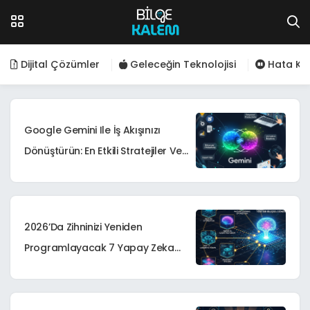
Dijital Çözümler
Geleceğin Teknolojisi
Hata Kod
Google Gemini Ile İş Akışınızı
Dönüştürün: En Etkili Stratejiler Ve
İpuçları – Bilge Kalem
2026’da Zihninizi Yeniden
Programlayacak 7 Yapay Zeka
Tekniği: Yeni Bir Bilişsel Dönem