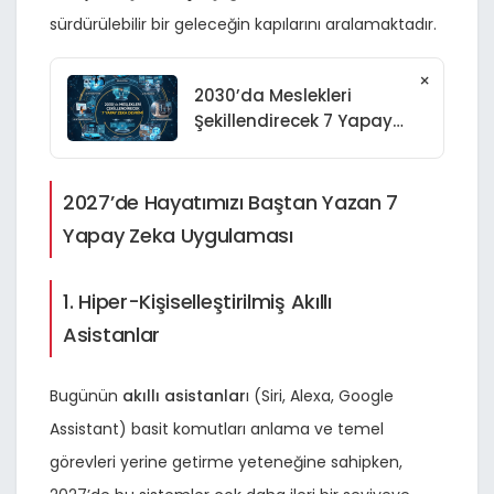
sürdürülebilir bir geleceğin kapılarını aralamaktadır.
×
2030’da Meslekleri
Şekillendirecek 7 Yapay
Zeka Devrimi: Geleceğin
İş Gücünde Dijital
Dönüşüm ve Yeni
2027’de Hayatımızı Baştan Yazan 7
Yetenekler
Yapay Zeka Uygulaması
1. Hiper-Kişiselleştirilmiş Akıllı
Asistanlar
Bugünün
akıllı asistanlar
ı (Siri, Alexa, Google
Assistant) basit komutları anlama ve temel
görevleri yerine getirme yeteneğine sahipken,