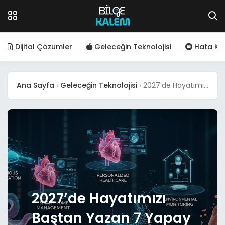
Dijital Çözümler
Geleceğin Teknolojisi
Hata Kod
Ana Sayfa
Geleceğin Teknolojisi
2027’de Hayatımızı Baştan Yazan 7 Yapay Zeka Uygulaması: Geleceğin Teknolojileri ve Günlük Yaşama Etkileri
2027’de Hayatımızı
Baştan Yazan 7 Yapay