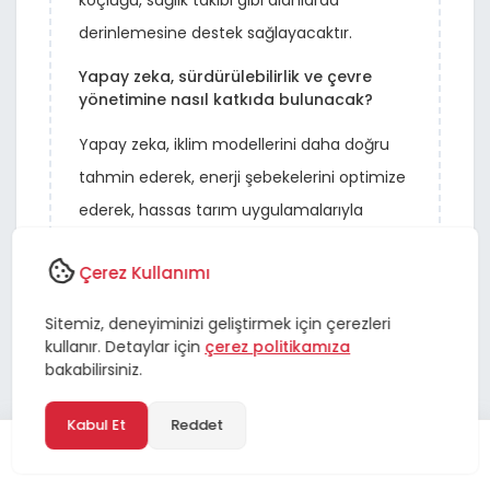
koçluğu, sağlık takibi gibi alanlarda
derinlemesine destek sağlayacaktır.
Yapay zeka, sürdürülebilirlik ve çevre
yönetimine nasıl katkıda bulunacak?
Yapay zeka, iklim modellerini daha doğru
tahmin ederek, enerji şebekelerini optimize
ederek, hassas tarım uygulamalarıyla
kaynak verimliliğini artırarak ve atık
Çerez Kullanımı
yönetimini geliştirerek sürdürülebilirlik ve
çevre yönetimine önemli katkılar
Sitemiz, deneyiminizi geliştirmek için çerezleri
sağlayacaktır. Ayrıca biyoçeşitlilik takibi ve
kullanır. Detaylar için
çerez politikamıza
bakabilirsiniz.
doğal afet risk değerlendirmelerinde de
kritik rol oynayacaktır.
Kabul Et
Reddet