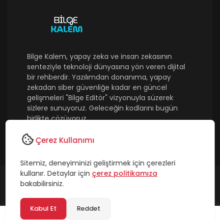
Bilge Kalem, yapay zeka ve insan zekasının
senteziyle teknoloji dünyasına yön veren dijital
bir rehberdir. Yazılımdan donanıma, yapay
zekadan siber güvenliğe kadar en güncel
gelişmeleri "Bilge Editör" vizyonuyla süzerek
sizlere sunuyoruz. Geleceğin kodlarını bugün
birlikte çözüyoruz.
Takip Et
Çerez Kullanımı
Sitemiz, deneyiminizi geliştirmek için çerezleri
kullanır. Detaylar için
çerez politikamıza
bakabilirsiniz.
Copyright © 2026 Bilge Kalem - Tüm Hakları Saklıdır.
Kabul Et
Reddet