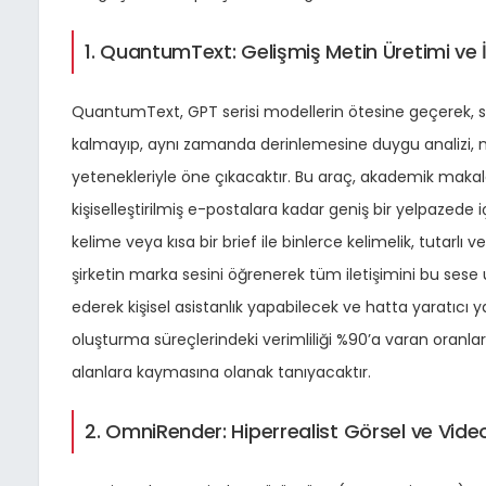
1. QuantumText: Gelişmiş Metin Üretimi v
QuantumText, GPT serisi modellerin ötesine geçerek,
kalmayıp, aynı zamanda derinlemesine duygu analizi, n
yetenekleriyle öne çıkacaktır. Bu araç, akademik mak
kişiselleştirilmiş e-postalara kadar geniş bir yelpazede 
kelime veya kısa bir brief ile binlerce kelimelik, tutarlı
şirketin marka sesini öğrenerek tüm iletişimini bu sese u
ederek kişisel asistanlık yapabilecek ve hatta yaratıcı yaz
oluşturma süreçlerindeki verimliliği %90’a varan oranlard
alanlara kaymasına olanak tanıyacaktır.
2. OmniRender: Hiperrealist Görsel ve Video