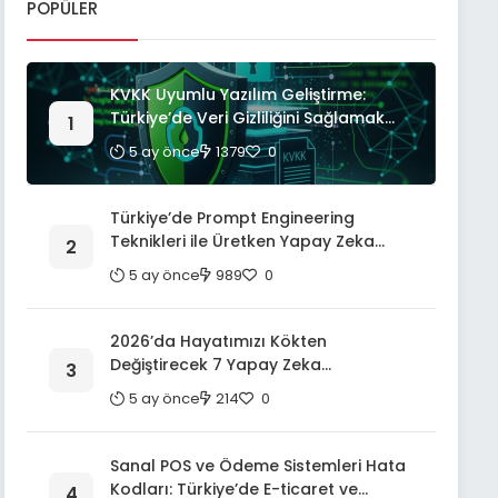
POPÜLER
KVKK Uyumlu Yazılım Geliştirme:
Türkiye’de Veri Gizliliğini Sağlamak
İçin Kapsamlı Bir Rehber
5 ay önce
1379
0
Türkiye’de Prompt Engineering
Teknikleri ile Üretken Yapay Zeka
Modellerinden En Yüksek Verimi Alma:
5 ay önce
989
0
Kapsamlı Bir Rehber
2026’da Hayatımızı Kökten
Değiştirecek 7 Yapay Zeka
Uygulaması: Geleceğin Teknolojileri
5 ay önce
214
0
Sanal POS ve Ödeme Sistemleri Hata
Kodları: Türkiye’de E-ticaret ve