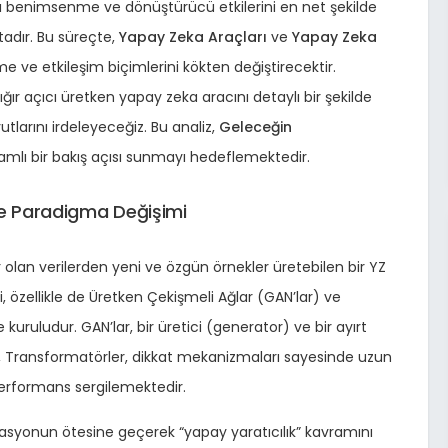
lı benimsenme ve dönüştürücü etkilerini en net şekilde
tadır. Bu süreçte,
Yapay Zeka Araçları
ve
Yapay Zeka
e ve etkileşim biçimlerini kökten değiştirecektir.
 açıcı üretken yapay zeka aracını detaylı bir şekilde
yutlarını irdeleyeceğiz. Bu analiz,
Geleceğin
samlı bir bakış açısı sunmayı hedeflemektedir.
ve Paradigma Değişimi
olan verilerden yeni ve özgün örnekler üretebilen bir YZ
i, özellikle de Üretken Çekişmeli Ağlar (GAN’lar) ve
uruludur. GAN’lar, bir üretici (generator) ve bir ayırt
rken, Transformatörler, dikkat mekanizmaları sayesinde uzun
performans sergilemektedir.
masyonun ötesine geçerek “yapay yaratıcılık” kavramını