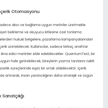
e İçerik Otomasyonu
 sadece akıcı ve bağlama uygun metinler üretmekle
iyet belirleme ve okuyucu kitlesine özel tonlama
alelerden hukuki belgelere, pazarlama kampanyalarından
içerik üretebilecek. Kullanıcılar, sadece birkaç anahtar
 ve ikna edici metinler elde edebilecekler. QuantumText, bir
ygun hale getirebilecek, bireylerin yazma tarzlarını taklit
arlık süreçlerinde eşsiz bir ortak olabilecektir. İçerik
a artırarak, insan yaratıcılığının daha stratejik ve özgün
 Sanatçılığı