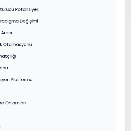
ştürücü Potansiyeli
aradigma Değişimi
 Aracı
erik Otomasyonu
atçılığı
yonu
asyon Platformu
nme Ortamları
i
ı