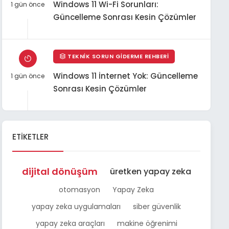
Windows 11 Wi-Fi Sorunları:
1 gün önce
Güncelleme Sonrası Kesin Çözümler
TEKNIK SORUN GIDERME REHBERI
Windows 11 İnternet Yok: Güncelleme
1 gün önce
Sonrası Kesin Çözümler
ETIKETLER
dijital dönüşüm
üretken yapay zeka
otomasyon
Yapay Zeka
yapay zeka uygulamaları
siber güvenlik
yapay zeka araçları
makine öğrenimi