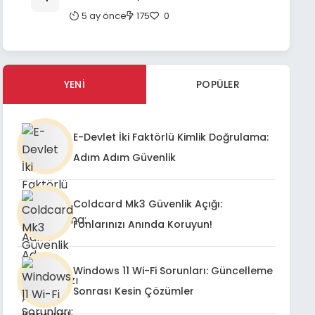
Fintech Entegrasyonlarında Etkin
5 ay önce
175
0
Sorun Giderme ve Kullanıcı Deneyimi
İyileştirme Rehberi
YENI
POPÜLER
E-Devlet İki Faktörlü Kimlik Doğrulama:
Adım Adım Güvenlik
Coldcard Mk3 Güvenlik Açığı:
Fonlarınızı Anında Koruyun!
Windows 11 Wi-Fi Sorunları: Güncelleme
Sonrası Kesin Çözümler