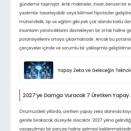
gündeme taşımıştır. Artık makineler, insan benzeri bir es
yazılımlar tasarlayabilir veya bilimsel hipotezler gelişti
mühendislik, tıp ve eğitim gibi pek çok alanda köklü d
insanların yaratıcılıklarını destekleyen bir ortak halin
potansiyellerini ortaya çıkarmaktadır. Ancak bu potansiy
çerçeveler içinde ve sorumlu bir yaklaşımla geliştiril
Yapay Zeka ve Geleceğin Teknoloj
2027’ye Damga Vuracak 7 Üretken Yapay 
Önümüzdeki yıllarda, üretken yapay zeka alanında kayde
geride bırakacak düzeyde olacaktır. 2027 yılına gelindiğ
vazgeçilmez bir parçası haline gelmesi beklenmektedir