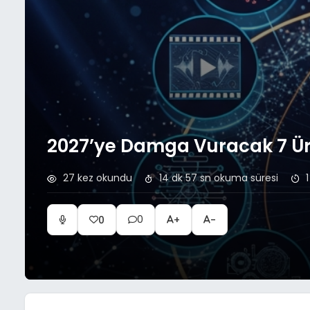
2027’ye Damga Vuracak 7 Üre
27 kez okundu
14 dk 57 sn okuma süresi
1
0
0
+
-