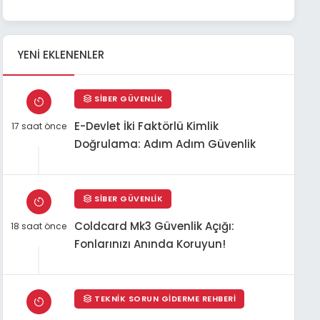
YENI EKLENENLER
SIBER GÜVENLIK
E-Devlet İki Faktörlü Kimlik
17 saat önce
Doğrulama: Adım Adım Güvenlik
SIBER GÜVENLIK
Coldcard Mk3 Güvenlik Açığı:
18 saat önce
Fonlarınızı Anında Koruyun!
TEKNIK SORUN GIDERME REHBERI