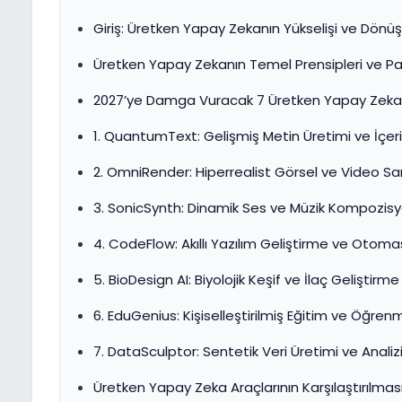
Giriş: Üretken Yapay Zekanın Yükselişi ve Dönü
Üretken Yapay Zekanın Temel Prensipleri ve P
2027’ye Damga Vuracak 7 Üretken Yapay Zeka
1. QuantumText: Gelişmiş Metin Üretimi ve İç
2. OmniRender: Hiperrealist Görsel ve Video San
3. SonicSynth: Dinamik Ses ve Müzik Kompozis
4. CodeFlow: Akıllı Yazılım Geliştirme ve Otom
5. BioDesign AI: Biyolojik Keşif ve İlaç Geliştirme
6. EduGenius: Kişiselleştirilmiş Eğitim ve Öğre
7. DataSculptor: Sentetik Veri Üretimi ve Analiz
Üretken Yapay Zeka Araçlarının Karşılaştırılmas