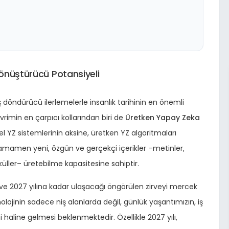
Dönüştürücü Potansiyeli
ş döndürücü ilerlemelerle insanlık tarihinin en önemli
rimin en çarpıcı kollarından biri de
Üretken Yapay Zeka
l YZ sistemlerinin aksine, üretken YZ algoritmaları
amamen yeni, özgün ve gerçekçi içerikler –metinler,
eküller– üretebilme kapasitesine sahiptir.
 2027 yılına kadar ulaşacağı öngörülen zirveyi mercek
olojinin sadece niş alanlarda değil, günlük yaşantımızın, iş
i haline gelmesi beklenmektedir. Özellikle 2027 yılı,