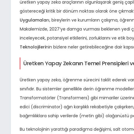
üretken yapay zeka araçlarının olgunlaşarak geniş çap
göstereceği kritik bir dönüm noktası olarak öne çıkmak
Uygulamaları
, bireylerin ve kurumların çalışma, öğrenm
Makalemizde, 2027’ye damga vurması beklenen yedi çığır
inceleyecek, potansiyel etkilerini, zorluklarını ve etik bo
Teknolojileri
nin bizlere neler getirebileceğine dair kap
Üretken Yapay Zekanın Temel Prensipleri 
Üretken yapay zeka, öğrenme sürecini taklit ederek var 
sınıfıdır. Bu sistemler genellikle derin öğrenme modeller
Transformatörler (Transformers) gibi mimariler üzerine k
edici (discriminator) ağın karşılıklı rekabetiyle çalışı
bağımlılıklara sahip verilerde (metin gibi) olağanüstü 
Bu teknolojinin yarattığı paradigma değişimi, salt oto