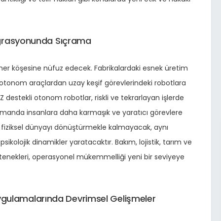
tegrasyonunda Sıçrama
 her köşesine nüfuz edecek. Fabrikalardaki esnek üretim
eki otonom araçlardan uzay keşif görevlerindeki robotlara
Z destekli otonom robotlar, riskli ve tekrarlayan işlerde
 zamanda insanlara daha karmaşık ve yaratıcı görevlere
a fiziksel dünyayı dönüştürmekle kalmayacak, aynı
ikolojik dinamikler yaratacaktır. Bakım, lojistik, tarım ve
etenekleri, operasyonel mükemmelliği yeni bir seviyeye
i Uygulamalarında Devrimsel Gelişmeler