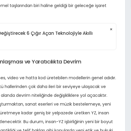
el taşlarından biri haline geldiği bir geleceğe işaret
×
ğiştirecek 6 Çığır Açan Teknolojiyle Akıllı
nlaşması ve Yaratıcılıkta Devrim
es, video ve hatta kod üretebilen modellerin genel adıdır.
ü hallerinden çok daha ileri bir seviyeye ulaşacak ve
alanda devrim niteliğinde değişikliklere yol açacaktır.
luşturmaktan, sanat eserleri ve müzik bestelemeye, yeni
ı üretmeye kadar geniş bir yelpazede üretken YZ, insan
tlenecektir. Bu durum, insan-YZ işbirliğinin yeni bir boyut
kliği ve telif hakları gibi konularda yeni etik ve hukuki