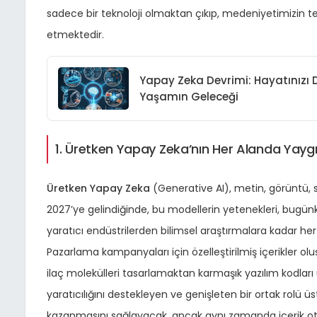
sadece bir teknoloji olmaktan çıkıp, medeniyetimizin tem
etmektedir.
Yapay Zeka Devrimi: Hayatınızı De
Yaşamın Geleceği
1. Üretken Yapay Zeka’nın Her Alanda Yaygı
Üretken Yapay Zeka
(Generative AI), metin, görüntü, s
2027’ye gelindiğinde, bu modellerin yetenekleri, bugünk
yaratıcı endüstrilerden bilimsel araştırmalara kadar her 
Pazarlama kampanyaları için özelleştirilmiş içerikler o
ilaç molekülleri tasarlamaktan karmaşık yazılım kodlar
yaratıcılığını destekleyen ve genişleten bir ortak rolü üs
kazanmasını sağlayacak, ancak aynı zamanda içerik otanti