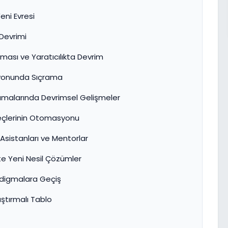
eni Evresi
Devrimi
ması ve Yaratıcılıkta Devrim
asyonunda Sıçrama
gulamalarında Devrimsel Gelişmeler
reçlerinin Otomasyonu
sistanları ve Mentorlar
kte Yeni Nesil Çözümler
adigmalara Geçiş
ştırmalı Tablo