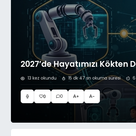
2027’de Hayatımızı Kökten D
13 kez okundu
15 dk 47 sn okuma süresi
6
0
0
+
-