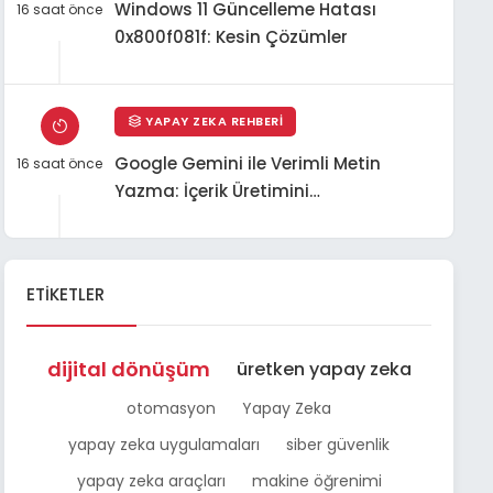
Windows 11 Güncelleme Hatası
16 saat önce
0x800f081f: Kesin Çözümler
YAPAY ZEKA REHBERI
Google Gemini ile Verimli Metin
16 saat önce
Yazma: İçerik Üretimini
Hızlandırmanın Sırları
ETIKETLER
dijital dönüşüm
üretken yapay zeka
otomasyon
Yapay Zeka
yapay zeka uygulamaları
siber güvenlik
yapay zeka araçları
makine öğrenimi