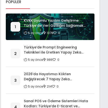
POPÜLER
KVKK Uyumlu Yazılım Geliştirme:
Türkiye’de Veri Gizliliğini Sağlamak
İçin Kapsamlı Bir Rehber
5 ay önce
1378
0
Türkiye’de Prompt Engineering
Teknikleri ile Üretken Yapay Zeka
Modellerinden En Yüksek Verimi Alma:
5 ay önce
986
0
Kapsamlı Bir Rehber
2026’da Hayatımızı Kökten
Değiştirecek 7 Yapay Zeka
Uygulaması: Geleceğin Teknolojileri
5 ay önce
214
0
Sanal POS ve Ödeme Sistemleri Hata
Kodları: Türkiye’de E-ticaret ve