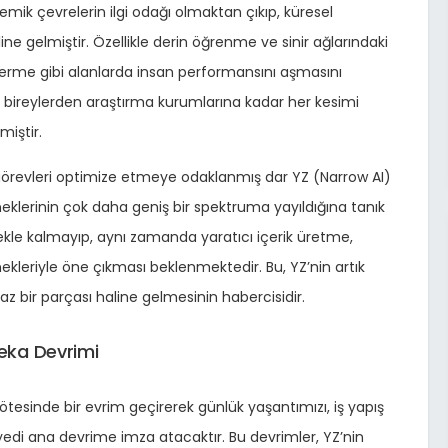
emik çevrelerin ilgi odağı olmaktan çıkıp, küresel
e gelmiştir. Özellikle derin öğrenme ve sinir ağlarındaki
 verme gibi alanlarda insan performansını aşmasını
e, bireylerden araştırma kurumlarına kadar her kesimi
miştir.
li görevleri optimize etmeye odaklanmış dar YZ (Narrow AI)
eneklerinin çok daha geniş bir spektruma yayıldığına tanık
kle kalmayıp, aynı zamanda yaratıcı içerik üretme,
eriyle öne çıkması beklenmektedir. Bu, YZ’nin artık
z bir parçası haline gelmesinin habercisidir.
eka Devrimi
n ötesinde bir evrim geçirerek günlük yaşantımızı, iş yapış
yedi ana devrime imza atacaktır. Bu devrimler, YZ’nin