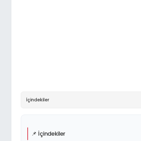
İçindekiler
📌 İçindekiler