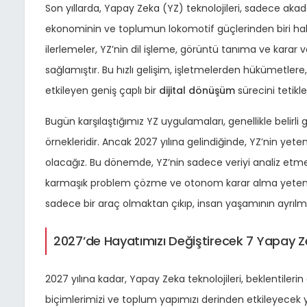
Son yıllarda, Yapay Zeka (YZ) teknolojileri, sadece akad
ekonominin ve toplumun lokomotif güçlerinden biri halin
ilerlemeler, YZ’nin dil işleme, görüntü tanıma ve karar
sağlamıştır. Bu hızlı gelişim, işletmelerden hükümetler
etkileyen geniş çaplı bir
dijital dönüşüm
sürecini tetikle
Bugün karşılaştığımız YZ uygulamaları, genellikle belir
örnekleridir. Ancak 2027 yılına gelindiğinde, YZ’nin yet
olacağız. Bu dönemde, YZ’nin sadece veriyi analiz etme
karmaşık problem çözme ve otonom karar alma yetenekl
sadece bir araç olmaktan çıkıp, insan yaşamının ayrılma
2027’de Hayatımızı Değiştirecek 7 Yapay Z
2027 yılına kadar, Yapay Zeka teknolojileri, beklentileri
biçimlerimizi ve toplum yapımızı derinden etkileyecek 